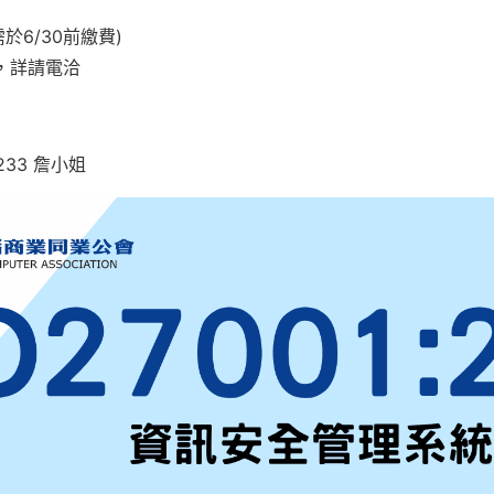
需於6/30前繳費)
，詳請電洽
#233 詹小姐