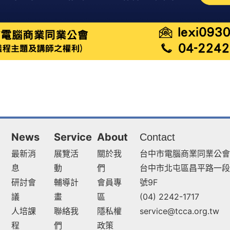
News
Service
About
Contact
最新消
展覽活
關於我
台中市電腦商業同業公會
息
動
們
台中市北屯區昌平路一段9
研討會
輔導計
會員專
號9F
議
畫
區
(04) 2242-1717
人培課
聯絡我
隱私權
service@tcca.org.tw
程
們
政策